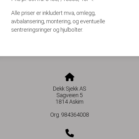
Alle priser er inkludert mva, omlegg,
avbalansering, montering, og eventuelle
sentreringsringer og hjulbolter.
Dekk Sjekk AS
Sagveien 5
1814 Askim
Org. 984364008