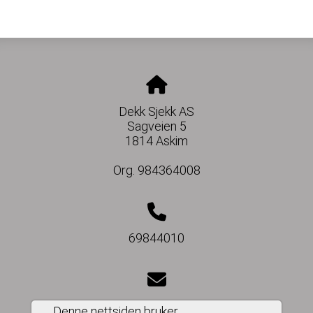
Dekk Sjekk AS
Sagveien 5
1814 Askim
Org. 984364008
69844010
post@dekksjekk.no
Denne nettsiden bruker