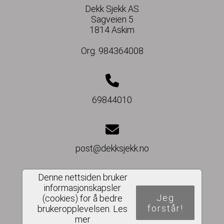
Dekk Sjekk AS
Sagveien 5
1814 Askim
Org. 984364008
69844010
post@dekksjekk.no
Denne nettsiden bruker
informasjonskapsler
Del nettside
Jeg
(cookies) for å bedre
forstår!
brukeropplevelsen.
Les
mer