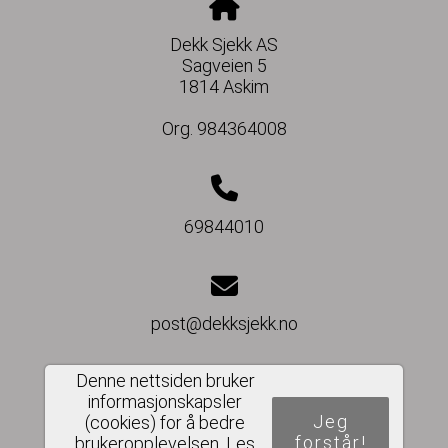
Dekk Sjekk AS
Sagveien 5
1814 Askim
Org. 984364008
69844010
post@dekksjekk.no
Denne nettsiden bruker
informasjonskapsler
Jeg
Del nettside
(cookies) for å bedre
forstår!
brukeropplevelsen.
Les