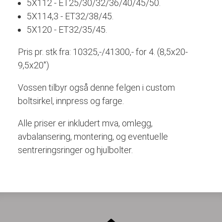
5X112 - ET25/30/32/36/40/45/50.
5X114,3 - ET32/38/45.
5X120 - ET32/35/45.
Pris pr. stk fra: 10325,-/41300,- for 4. (8,5x20-
9,5x20")
Vossen tilbyr også denne felgen i custom
boltsirkel, innpress og farge.
Alle priser er inkludert mva, omlegg,
avbalansering, montering, og eventuelle
sentreringsringer og hjulbolter.