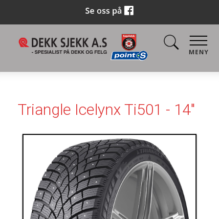
MENY
Triangle Icelynx Ti501 - 14"