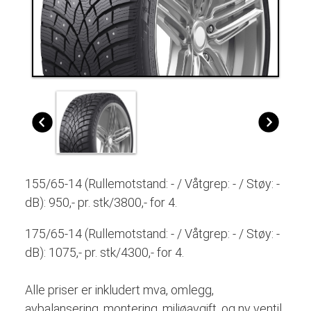
155/65-14 (Rullemotstand: - / Våtgrep: - / Støy: -
dB): 950,- pr. stk/3800,- for 4.
175/65-14 (Rullemotstand: - / Våtgrep: - / Støy: -
dB): 1075,- pr. stk/4300,- for 4.
Alle priser er inkludert mva, omlegg,
avbalansering, montering, miljøavgift, og ny ventil.