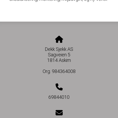
Dekk Sjekk AS
Sagveien 5
1814 Askim
Org. 984364008
69844010