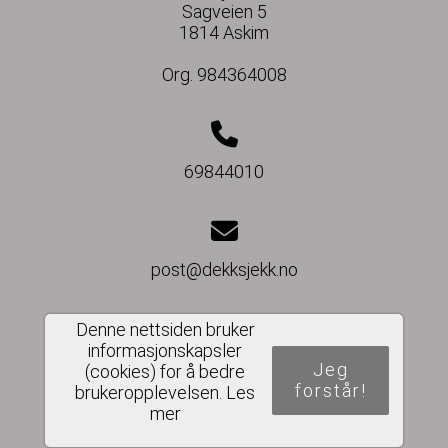
Sagveien 5
1814 Askim
Org. 984364008
69844010
post@dekksjekk.no
Denne nettsiden bruker
informasjonskapsler
Del nettside
Jeg
(cookies) for å bedre
forstår!
brukeropplevelsen.
Les
mer