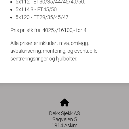
5x112 - ET30/35/44/45/49/50.
5x114,3 - ET45/50.
5x120 - ET29/35/45/47.
Pris pr. stk fra: 4025,-/16100,- for 4.
Alle priser er inkludert mva, omlegg,
avbalansering, montering, og eventuelle
sentreringsringer og hjulbolter.
Dekk Sjekk AS
Sagveien 5
1814 Askim