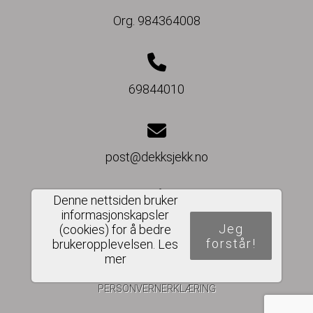
Org. 984364008
69844010
post@dekksjekk.no
Denne nettsiden bruker
informasjonskapsler
Del nettside
Jeg
(cookies) for å bedre
forstår!
brukeropplevelsen.
Les
mer
PERSONVERNERKLÆRING