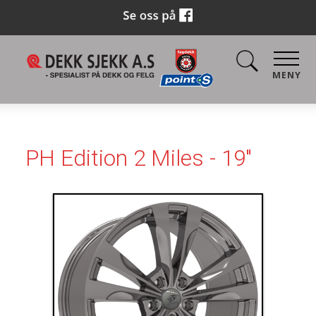
MENY
PH Edition 2 Miles - 19"