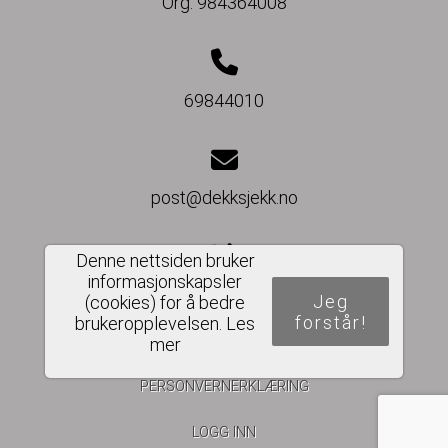
Org. 984364008
69844010
post@dekksjekk.no
Denne nettsiden bruker
informasjonskapsler
Del nettside
Jeg
(cookies) for å bedre
forstår!
brukeropplevelsen.
Les
mer
PERSONVERNERKLÆRING
LOGG INN