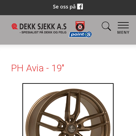
MENY
PH Avia - 19"