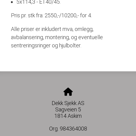
5x114,3 - ET40/45.
Pris pr. stk fra: 2550,-/10200,- for 4.
Alle priser er inkludert mva, omlegg,
avbalansering, montering, og eventuelle
sentreringsringer og hjulbolter.
Dekk Sjekk AS
Sagveien 5
1814 Askim
Org. 984364008