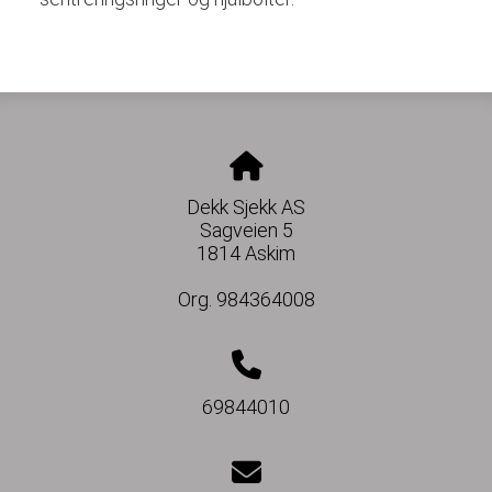
Dekk Sjekk AS
Sagveien 5
1814 Askim
Org. 984364008
69844010