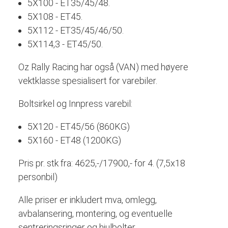
5X100 - ET35/45/48.
5X108 - ET45.
5X112 - ET35/45/46/50.
5X114,3 - ET45/50.
Oz Rally Racing har også (VAN) med høyere
vektklasse spesialisert for varebiler.
Boltsirkel og Innpress varebil:
5X120 - ET45/56 (860KG)
5X160 - ET48 (1200KG)
Pris pr. stk fra: 4625,-/17900,- for 4. (7,5x18
personbil)
Alle priser er inkludert mva, omlegg,
avbalansering, montering, og eventuelle
sentreringsringer og hjulbolter.