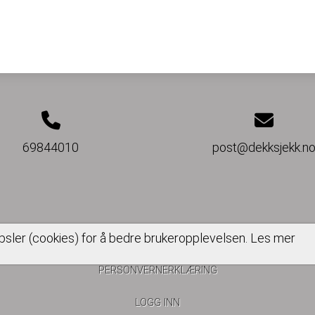
69844010
post@dekksjekk.n
psler (cookies) for å bedre brukeropplevelsen.
Les mer
PERSONVERNERKLÆRING
LOGG INN