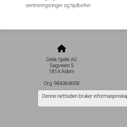
sentreringsringer og hjulbolter.
Dekk Sjekk AS
Sagveien 5
1814 Askim
Org. 984364008
Denne nettsiden bruker informasjonska