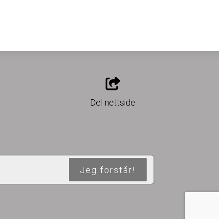
o
Del nettside
Jeg forstår!