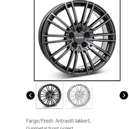
Farge/Finish: Antrasitt lakkert,
Gunmetal front polert.