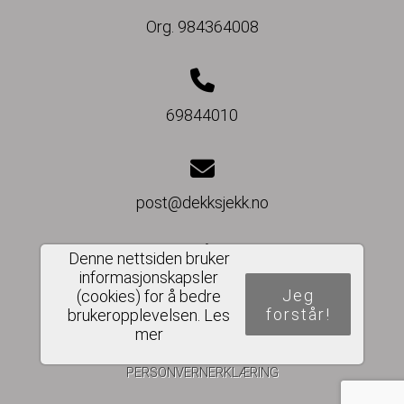
Org. 984364008
69844010
post@dekksjekk.no
Denne nettsiden bruker
informasjonskapsler
Del nettside
Jeg
(cookies) for å bedre
forstår!
brukeropplevelsen.
Les
mer
PERSONVERNERKLÆRING