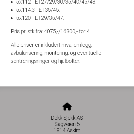
5x112 - ET27/29/30/35/40/45/48.
5x114,3 - ET35/45.
5x120 - ET29/35/47.
Pris pr. stk fra: 4075,-/16300,- for 4.
Alle priser er inkludert mva, omlegg,
avbalansering, montering, og eventuelle
sentreringsringer og hjulbolter.
Dekk Sjekk AS
Sagveien 5
1814 Askim