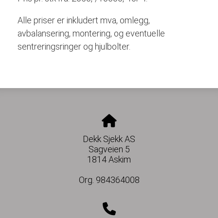
Alle priser er inkludert mva, omlegg,
avbalansering, montering, og eventuelle
sentreringsringer og hjulbolter.
Dekk Sjekk AS
Sagveien 5
1814 Askim
Org. 984364008