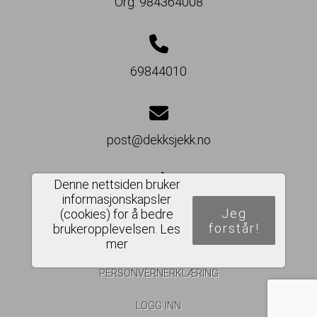
Org. 984364008
69844010
post@dekksjekk.no
Denne nettsiden bruker
informasjonskapsler
Del nettside
Jeg
(cookies) for å bedre
forstår!
brukeropplevelsen.
Les
mer
PERSONVERNERKLÆRING
LOGG INN