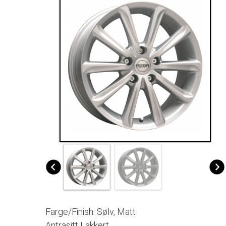
Farge/Finish: Sølv, Matt
Antrasitt Lakkert.