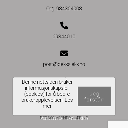
Org. 984364008
69844010
post@dekksjekk.no
Denne nettsiden bruker
informasjonskapsler
Del nettside
Jeg
(cookies) for å bedre
forstår!
brukeropplevelsen.
Les
mer
PERSONVERNERKLÆRING