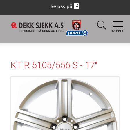
MENY
KT R 5105/556 S - 17"