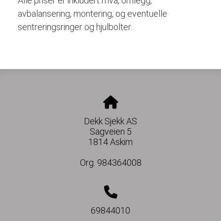
Alle priser er inkludert mva, omlegg,
avbalansering, montering, og eventuelle
sentreringsringer og hjulbolter.
Dekk Sjekk AS
Sagveien 5
1814 Askim
Org. 984364008
69844010