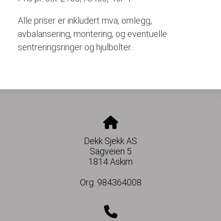
Alle priser er inkludert mva, omlegg,
avbalansering, montering, og eventuelle
sentreringsringer og hjulbolter.
Dekk Sjekk AS
Sagveien 5
1814 Askim
Org. 984364008