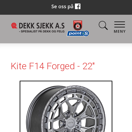
MENY
Kite F14 Forged - 22"