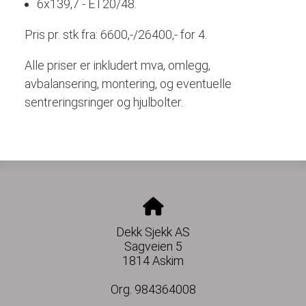
6x139,7 - ET20/48.
Pris pr. stk fra: 6600,-/26400,- for 4.
Alle priser er inkludert mva, omlegg,
avbalansering, montering, og eventuelle
sentreringsringer og hjulbolter.
Dekk Sjekk AS
Sagveien 5
1814 Askim
Org. 984364008