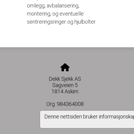
omlegg, avbalansering,
montering, og eventuelle
sentreringsringer og hjulbolter.
Dekk Sjekk AS
Sagveien 5
1814 Askim
Org. 984364008
Denne nettsiden bruker informasjonska