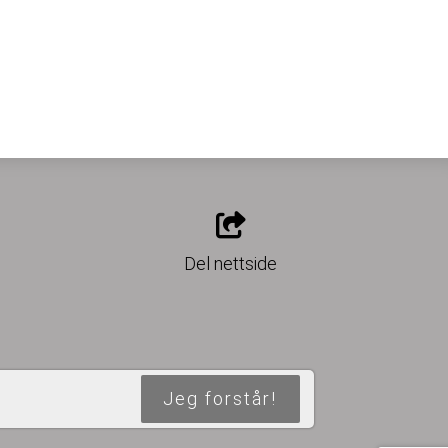
o
Del nettside
Jeg forstår!