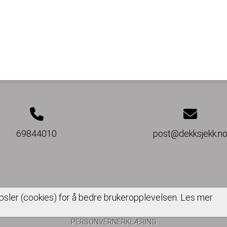
69844010
post@dekksjekk.n
psler (cookies) for å bedre brukeropplevelsen.
Les mer
PERSONVERNERKLÆRING