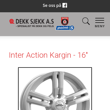
MENY
Inter Action Kargin - 16"