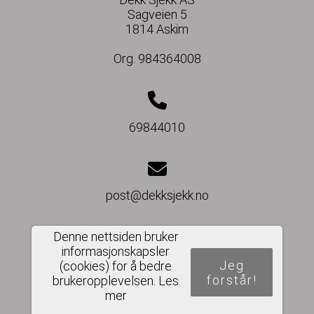
Sagveien 5
1814 Askim
Org. 984364008
69844010
post@dekksjekk.no
Denne nettsiden bruker
informasjonskapsler
Del nettside
Jeg
(cookies) for å bedre
forstår!
brukeropplevelsen.
Les
mer