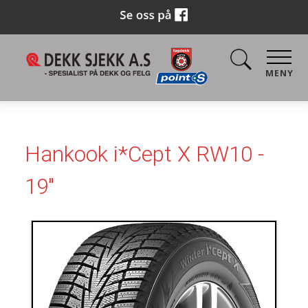
MENY
Hankook i*Cept X RW10 -
19"