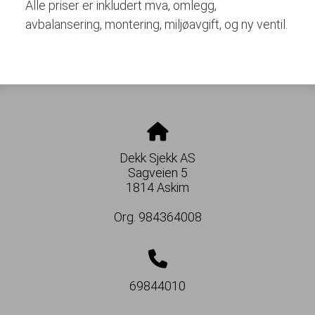
Alle priser er inkludert mva, omlegg,
avbalansering, montering, miljøavgift, og ny ventil.
Dekk Sjekk AS
Sagveien 5
1814 Askim
Org. 984364008
69844010