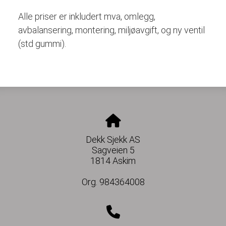
Alle priser er inkludert mva, omlegg,
avbalansering, montering, miljøavgift, og ny ventil
(std gummi).
Dekk Sjekk AS
Sagveien 5
1814 Askim
Org. 984364008