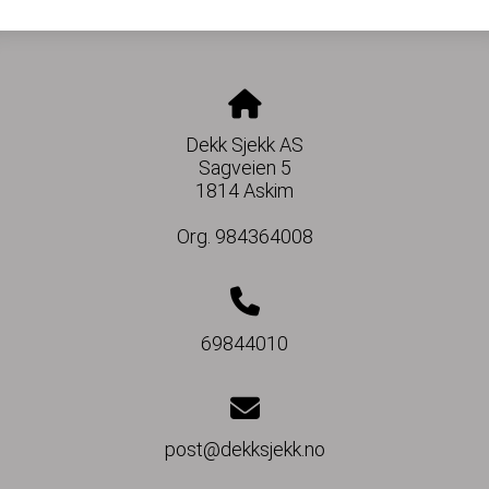
Dekk Sjekk AS
Sagveien 5
1814 Askim
Org. 984364008
69844010
post@dekksjekk.no