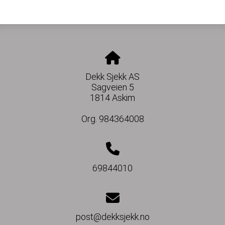
Dekk Sjekk AS
Sagveien 5
1814 Askim
Org. 984364008
69844010
post@dekksjekk.no