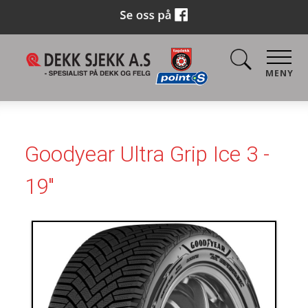
MENY
Goodyear Ultra Grip Ice 3 -
19"