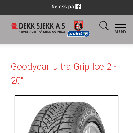
MENY
Goodyear Ultra Grip Ice 2 -
20"