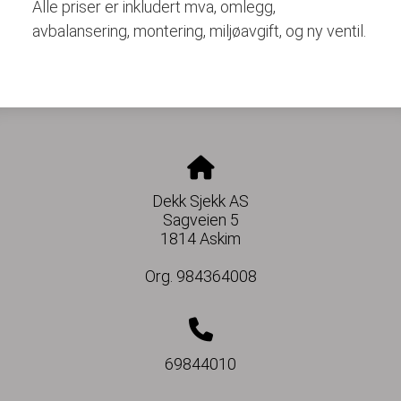
Alle priser er inkludert mva, omlegg,
avbalansering, montering, miljøavgift, og ny ventil.
Dekk Sjekk AS
Sagveien 5
1814 Askim
Org. 984364008
69844010