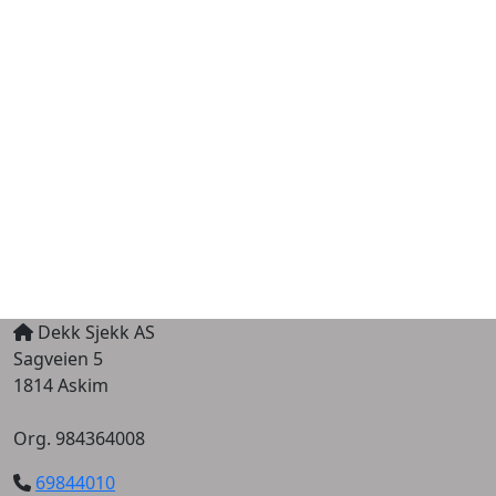
Dekk Sjekk AS
Sagveien 5
1814 Askim
Org. 984364008
69844010