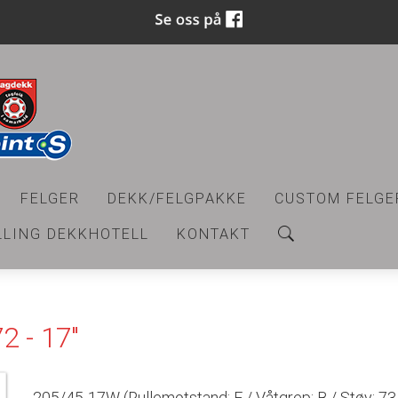
FELGER
DEKK/FELGPAKKE
CUSTOM FELGE
LLING DEKKHOTELL
KONTAKT
2 - 17"
205/45-17W (Rullemotstand: E / Våtgrep: B / Støy: 73 dB