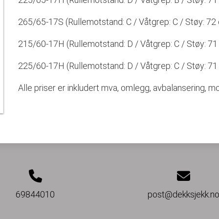
265/65-17S (Rullemotstand: C / Våtgrep: C / Støy: 72 dB
215/60-17H (Rullemotstand: D / Våtgrep: C / Støy: 71 dB
225/60-17H (Rullemotstand: D / Våtgrep: C / Støy: 71 dB
Alle priser er inkludert mva, omlegg, avbalansering, mon
69844010
post@dekksjekk.n