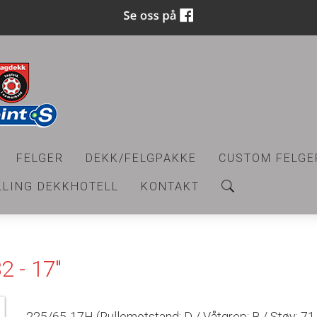
FELGER
DEKK/FELGPAKKE
CUSTOM FELGE
LLING DEKKHOTELL
KONTAKT
2 - 17"
225/65-17H (Rullemotstand: D / Våtgrep: B / Støy: 71 dB