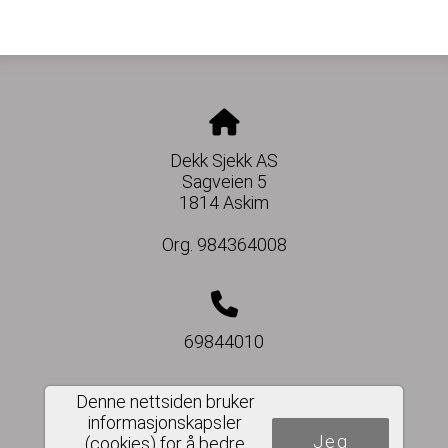
Dekk Sjekk AS
Sagveien 5
1814 Askim
Org. 984364008
69844010
Denne nettsiden bruker
informasjonskapsler
post@dekksjekk.no
Jeg
(cookies) for å bedre