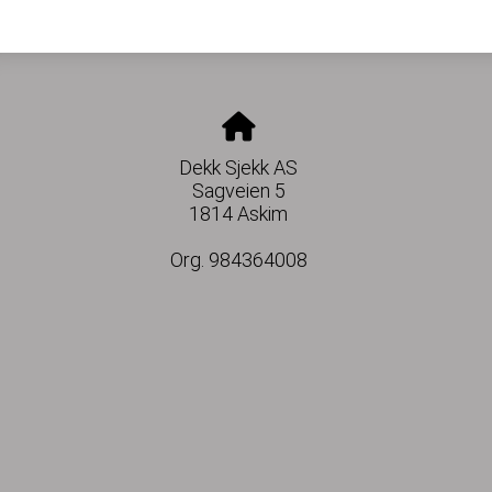
Dekk Sjekk AS
Sagveien 5
1814 Askim
Org. 984364008