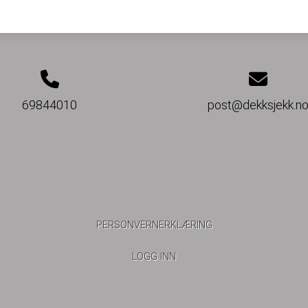
69844010
post@dekksjekk.n
PERSONVERNERKLÆRING
LOGG INN