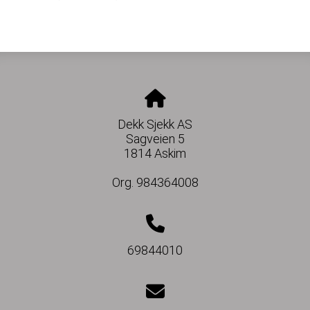
Dekk Sjekk AS
Sagveien 5
1814 Askim
Org. 984364008
69844010