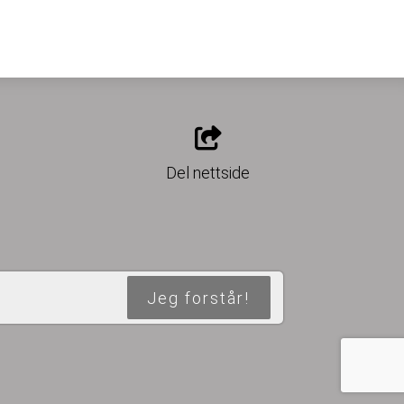
o
Del nettside
Jeg forstår!