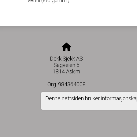
ventil
(std gummi)
.
Dekk Sjekk AS
Sagveien 5
1814 Askim
Org. 984364008
Denne nettsiden bruker informasjonska