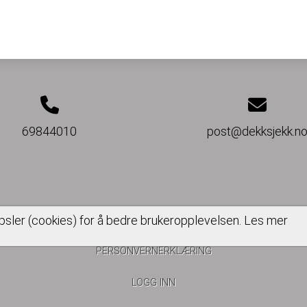
69844010
post@dekksjekk.n
psler (cookies) for å bedre brukeropplevelsen.
Les mer
PERSONVERNERKLÆRING
LOGG INN