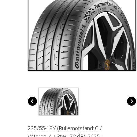
235/55-19Y (Rullemotstand: C /
Våtgrep: A / Støy: 72 dB): 2625,-