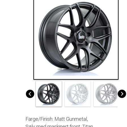
Farge/Finish: Matt Gunmetal,
Sølv med maskinert front, Titan