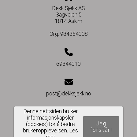
Dekk Sjekk AS
Sagveien 5
1814 Askim
Org. 984364008
69844010
post@dekksjekk.no
Denne nettsiden bruker
informasjonskapsler
Del nettside
Jeg
(cookies) for å bedre
forstår!
brukeropplevelsen.
Les
mer