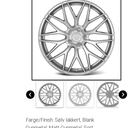
Farge/Finish: Sølv lakkert, Blank
Gunmetal, Matt Gunmetal, Sort