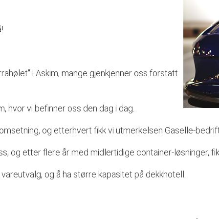
!
hurrahølet" i Askim, mange gjenkjenner oss forstatt
im, hvor vi befinner oss den dag i dag.
i omsetning, og etterhvert fikk vi utmerkelsen Gaselle-bedrif
s, og etter flere år med midlertidige container-løsninger, f
e vareutvalg, og å ha større kapasitet på dekkhotell.