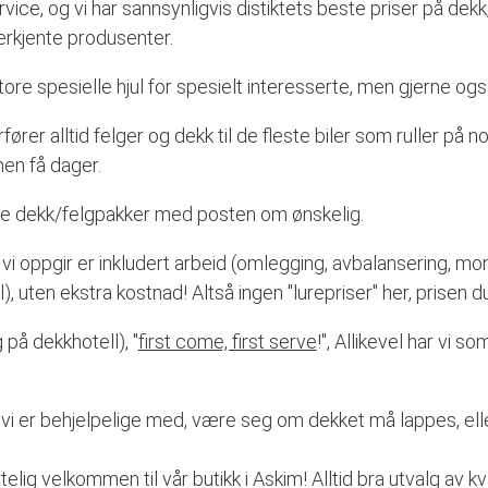
ice, og vi har sannsynligvis distiktets beste priser på dekk
erkjente produsenter.
tore spesielle hjul for spesielt interesserte, men gjerne også
rfører alltid felger og dekk til de fleste biler som ruller på n
nen få dager.
nde dekk/felgpakker med posten om ønskelig.
 vi oppgir er inkludert arbeid (omlegging, avbalansering, mont
 uten ekstra kostnad! Altså ingen "lurepriser" her, prisen du
 på dekkhotell), "
first come, first serve
!", Allikevel har vi s
 vi er behjelpelige med, være seg om dekket må lappes, elle
telig velkommen til vår butikk i Askim! Alltid bra utvalg av kv