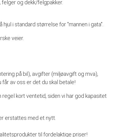
, felger og dekk/felgpakker.
 hjul i standard størrelse for "mannen i gata".
orske veier.
ering på bil), avgifter (miljøavgift og mva),
 får av oss er det du skal betale!
om regel kort ventetid, siden vi har god kapasitet
r erstattes med et nytt.
alitetsprodukter til fordelaktige priser!