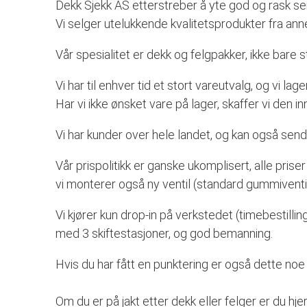
Dekk Sjekk AS etterstreber å yte god og rask serv
Vi selger utelukkende kvalitetsprodukter fra ann
Vår spesialitet er dekk og felgpakker, ikke bare s
Vi har til enhver tid et stort vareutvalg, og vi lage
Har vi ikke ønsket vare på lager, skaffer vi den in
Vi har kunder over hele landet, og kan også se
Vår prispolitikk er ganske ukomplisert, alle priser
vi monterer også ny ventil (standard gummiventil),
Vi kjører kun drop-in på verkstedet (timebestilling
med 3 skiftestasjoner, og god bemanning.
Hvis du har fått en punktering er også dette noe
Om du er på jakt etter dekk eller felger er du hjer