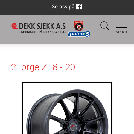
MENY
2Forge ZF8 - 20"