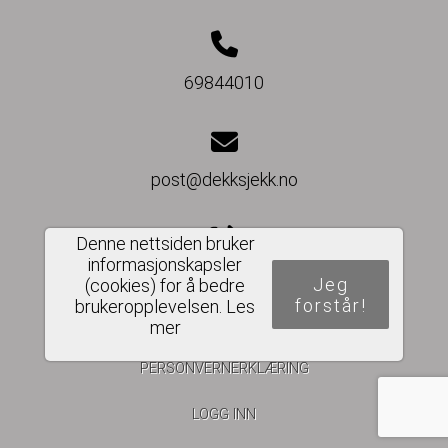
69844010
post@dekksjekk.no
Denne nettsiden bruker
informasjonskapsler
Del nettside
Jeg
(cookies) for å bedre
forstår!
brukeropplevelsen.
Les
mer
PERSONVERNERKLÆRING
LOGG INN