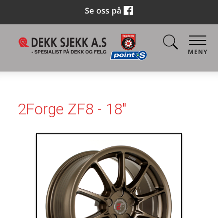
MENY
2Forge ZF8 - 18"