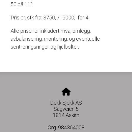
50 på 11".
Pris pr. stk fra: 3750,-/15000,- for 4.
Alle priser er inkludert mva, omlegg,
avbalansering, montering, og eventuelle
sentreringsringer og hjulbolter.
Dekk Sjekk AS
Sagveien 5
1814 Askim
Org. 984364008