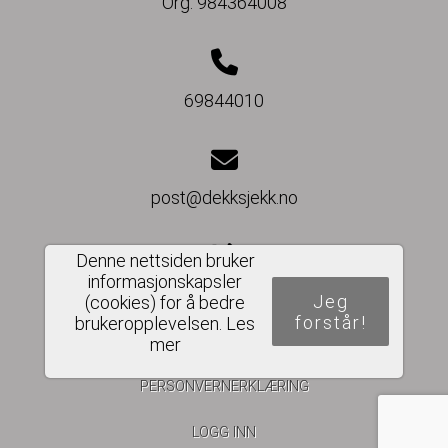
Org. 984364008
69844010
post@dekksjekk.no
Denne nettsiden bruker
informasjonskapsler
Del nettside
Jeg
(cookies) for å bedre
forstår!
brukeropplevelsen.
Les
mer
PERSONVERNERKLÆRING
LOGG INN