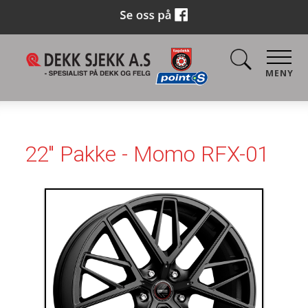
MENY
22" Pakke - Momo RFX-01