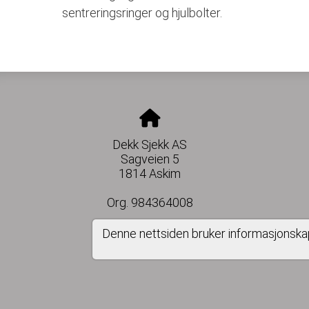
sentreringsringer og hjulbolter.
Dekk Sjekk AS
Sagveien 5
1814 Askim
Org. 984364008
Denne nettsiden bruker informasjonska