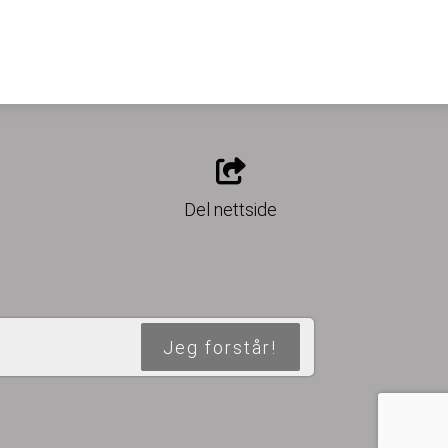
o
Del nettside
Jeg forstår!