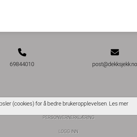
69844010
post@dekksjekk.n
psler (cookies) for å bedre brukeropplevelsen.
Les mer
PERSONVERNERKLÆRING
LOGG INN