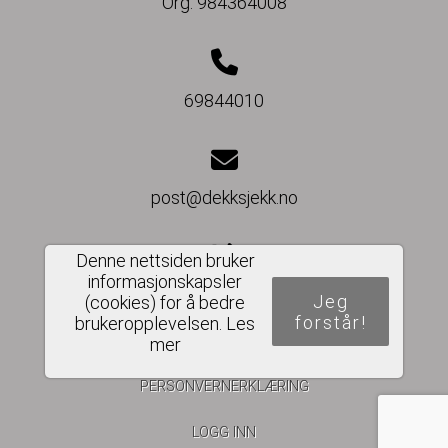
Org. 984364008
69844010
post@dekksjekk.no
Denne nettsiden bruker
informasjonskapsler
Del nettside
Jeg
(cookies) for å bedre
forstår!
brukeropplevelsen.
Les
mer
PERSONVERNERKLÆRING
LOGG INN