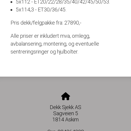
5x112 - ET20/22/28/35/40/42/45/50/53.
5x114,3 - ET30/36/45.
Pris dekk/felgpakke fra: 27890,-
Alle priser er inkludert mva, omlegg,
avbalansering, montering, og eventuelle
sentreringsringer og hjulbolter.
Dekk Sjekk AS
Sagveien 5
1814 Askim