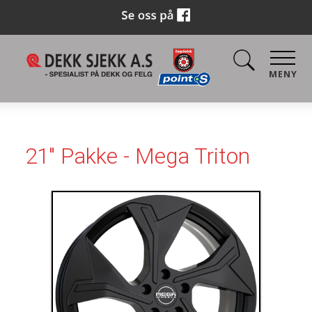
MENY
21" Pakke - Mega Triton