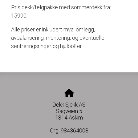
Pris dekk/felgpakke med sommerdekk fra:
15990,-
Alle priser er inkludert mva, omlegg,
avbalansering, montering, og eventuelle
sentreringsringer og hjulbolter.
Dekk Sjekk AS
Sagveien 5
1814 Askim
Org. 984364008