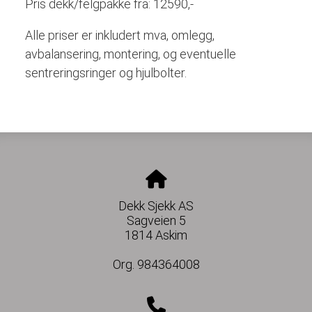
Pris dekk/felgpakke fra: 12590,-
Alle priser er inkludert mva, omlegg,
avbalansering, montering, og eventuelle
sentreringsringer og hjulbolter.
Dekk Sjekk AS
Sagveien 5
1814 Askim
Org. 984364008