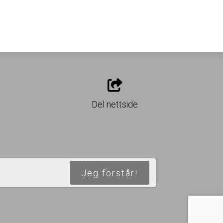
o
Del nettside
Jeg forstår!