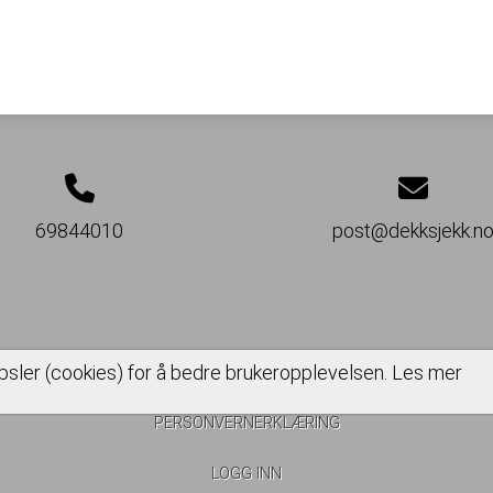
69844010
post@dekksjekk.n
psler (cookies) for å bedre brukeropplevelsen.
Les mer
PERSONVERNERKLÆRING
LOGG INN