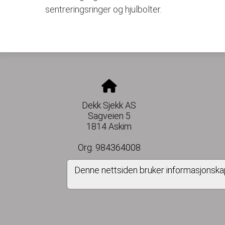
sentreringsringer og hjulbolter.
Dekk Sjekk AS
Sagveien 5
1814 Askim
Org. 984364008
Denne nettsiden bruker informasjonska