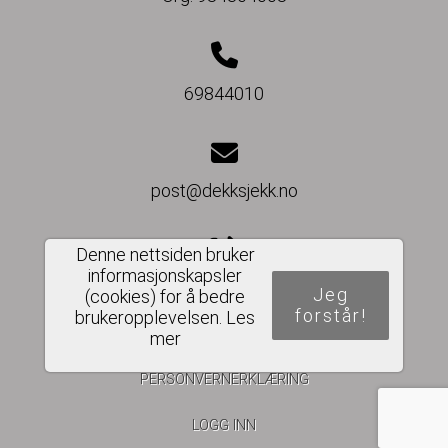
69844010
post@dekksjekk.no
Denne nettsiden bruker
informasjonskapsler
Del nettside
Jeg
(cookies) for å bedre
forstår!
brukeropplevelsen.
Les
mer
PERSONVERNERKLÆRING
LOGG INN