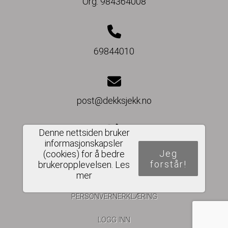
Org. 984364008
69844010
post@dekksjekk.no
Denne nettsiden bruker
informasjonskapsler
Del nettside
Jeg
(cookies) for å bedre
forstår!
brukeropplevelsen.
Les
mer
PERSONVERNERKLÆRING
LOGG INN