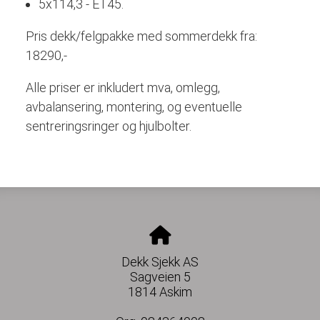
5x114,3 - ET45.
Pris dekk/felgpakke med sommerdekk fra:
18290,-
Alle priser er inkludert mva, omlegg,
avbalansering, montering, og eventuelle
sentreringsringer og hjulbolter.
Dekk Sjekk AS
Sagveien 5
1814 Askim