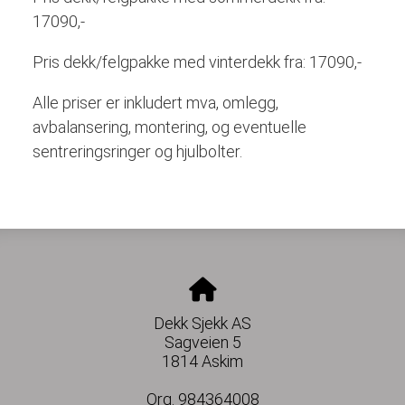
17090,-
Pris dekk/felgpakke med vinterdekk fra: 17090,-
Alle priser er inkludert mva, omlegg,
avbalansering, montering, og eventuelle
sentreringsringer og hjulbolter.
Dekk Sjekk AS
Sagveien 5
1814 Askim
Org. 984364008