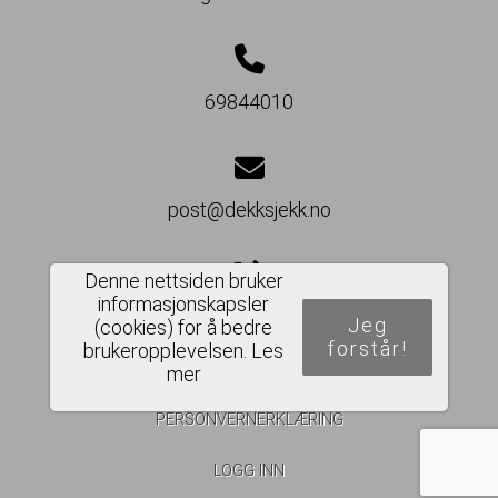
69844010
post@dekksjekk.no
Denne nettsiden bruker
informasjonskapsler
Del nettside
Jeg
(cookies) for å bedre
forstår!
brukeropplevelsen.
Les
mer
PERSONVERNERKLÆRING
LOGG INN