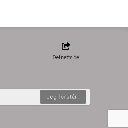
o
Del nettside
Jeg forstår!