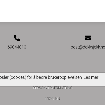
69844010
post@dekksjekk.n
psler (cookies) for å bedre brukeropplevelsen.
Les mer
PERSONVERNERKLÆRING
LOGG INN