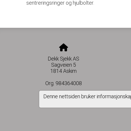
sentreringsringer og hjulbolter.
Dekk Sjekk AS
Sagveien 5
1814 Askim
Org. 984364008
Denne nettsiden bruker informasjonska